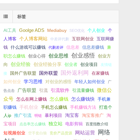
标签
Goolge ADS
AI工具
Mediabuy
个人创业
个
SEO优化
个人博客网站
人博客
互联网创业
互联网赚
中差评代删
钱
什么游戏可以赚钱
信息差
信息差赚钱
兼
代删差评
创业感悟
创业思维
职怎么赚钱
创业心得
创业方
创业经验
创业经验分享
向
创业者
创业项目
友情链
国外返利网
国外联盟
国外广告联盟
在家赚钱
接
学习思维
如何创业
对创业的感悟
年轻人如何创业
广
微信公
广告联盟
引流软件
引流
引流量赚钱
告点击
众号
怎么赚钱
怎么赚钱快
怎么在网上赚钱
手机兼
手机创业
职赚钱
手机怎么赚钱
手机赚钱方法
打造个
淘宝客
人ip
推广引流
暴利项目
淘宝客推广
淘
明链
独立站
宝项目
电影剪辑
点击率怎么赚钱
百度指数介绍
网络
网站运营
短视频创业
空手套白狼
竞价产品货源