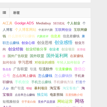
标签
Goolge ADS
AI工具
Mediabuy
个人创业
个
SEO优化
个人博客网站
人博客
互联网创业
互联网赚
中差评代删
钱
什么游戏可以赚钱
信息差
信息差赚钱
兼
代删差评
创业感悟
创业思维
职怎么赚钱
创业心得
创业方
创业经验
创业经验分享
向
创业者
创业项目
友情链
国外返利网
国外联盟
国外广告联盟
在家赚钱
接
学习思维
如何创业
对创业的感悟
年轻人如何创业
广
微信公
广告联盟
引流软件
引流
引流量赚钱
告点击
众号
怎么赚钱
怎么赚钱快
怎么在网上赚钱
手机兼
手机创业
职赚钱
手机怎么赚钱
手机赚钱方法
打造个
淘宝客
人ip
推广引流
暴利项目
淘宝客推广
淘
明链
独立站
宝项目
电影剪辑
点击率怎么赚钱
百度指数介绍
网络
网站运营
短视频创业
空手套白狼
竞价产品货源