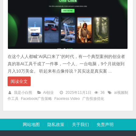
在这个人人都喊“AI风口来了”的时代，有一个典型案例的创业者
真的靠AI工具干成了一件事，一个人、一台电脑，9个月就做到
月入10万美金。 听起来有点像传说？其实这是真实案 ...
阅读全文
我是小白熊
AI创业
2025年11月1日
36
ai视频制
作工具
Facebook广告策略
Faceless Video
广告投放优化
网站地图
隐私政策
关于我们
免责声明